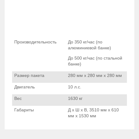
Производительность
До 350 кг/час (по
алюминиевой банке)
До 500 кг/час (по стальной
банке)
Размер пакета
280 мм
х
280 мм
х
280 мм
Двигатель
10 л
.с.
Вес
1630 кг
Габариты
Д х Ш х В,
3510 мм
х
610
мм
х
1530 мм