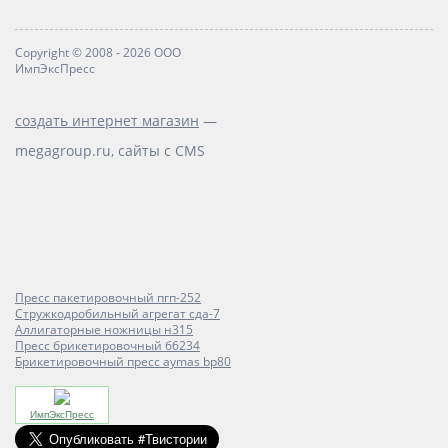
Copyright © 2008 - 2026 ООО
ИмпЭксПресс
создать интернет магазин
—
megagroup.ru, сайты с CMS
Пресс пакетировочный пгп-252
Стружкодробильный агрегат сда-7
Аллигаторные ножницы н315
Пресс брикетировочный б6234
Брикетировочный пресс aymas bp80
ИмпЭксПресс