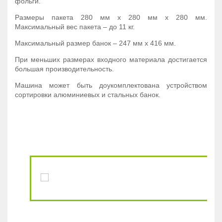
фольги.
Размеры пакета
280 мм
х
280 мм
х
280 мм
.
Максимальный вес пакета – до
11 кг
.
Максимальный размер банок –
247 мм
х
416 мм
.
При меньших размерах входного материала достигается
большая производительность.
Машина может быть доукомплектована устройством
сортировки алюминиевых и стальных банок.